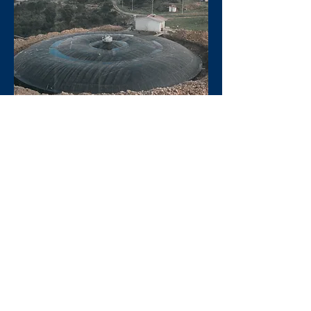
Marina Militare Deposito
POL/NATO_Gaeta
Marina Militare Fabbricato IOC_ Taranto